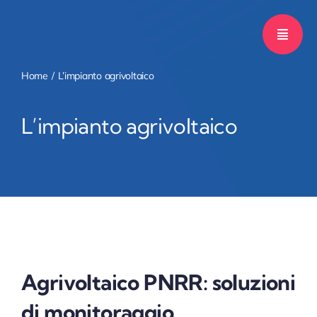
Salta
al
contenuto
Home
L’impianto agrivoltaico
L’impianto agrivoltaico
Agrivoltaico PNRR: soluzioni
di monitoraggio