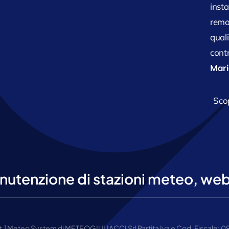
inst
remo
quali
cont
Mari
Scop
nutenzione di stazioni meteo, webc
 | Meteo System di METEOGIULIACCI Srl Partita Iva e Cod. Fiscale: