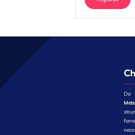
Ch
Da 
Mete
stru
forn
nece