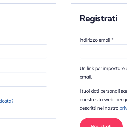
Registrati
Richie
Indirizzo email
*
Un link per impostare 
email.
I tuoi dati personali s
questo sito web, per ge
icata?
descritti nel nostro
pri
Registrati