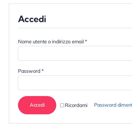
Accedi
Richiesto
Nome utente o indirizzo email
*
Richiesto
Password
*
Accedi
Password diment
Ricordami