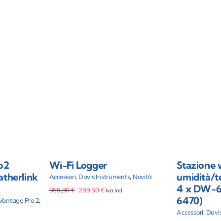
arrello
Aggiungi al carrello
i
Dettagli
o2
Wi-Fi Logger
Stazione w
atherlink
umidità/te
Accessori
,
Davis Instruments
,
Novità
4 x DW-6
Il
Il
359,90
€
299,50
€
Iva Incl.
6470)
prezzo
prezzo
Vantage Pro 2
,
originale
attuale
Accessori
,
Davi
era:
è: