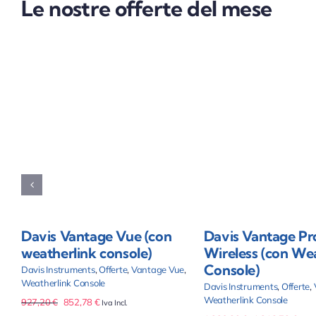
Le nostre offerte del mese
Aggiungi al carrello
Aggiungi al c
Dettagli
Dettagl
Davis Vantage Vue (con
Davis Vantage Pr
weatherlink console)
Wireless (con We
Console)
Davis Instruments
,
Offerte
,
Vantage Vue
,
Weatherlink Console
Davis Instruments
,
Offerte
,
Weatherlink Console
Il
Il
927,20
€
852,78
€
Iva Incl.
prezzo
prezzo