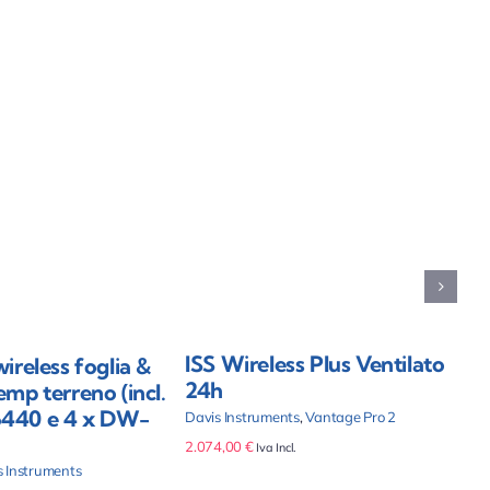
Aggiungi al carrello
Aggiungi al carrello
Dettagli
Dettagli
ISS Wireless Plus Ventilato
ireless foglia &
N
24h
mp terreno (incl.
Dav
440 e 4 x DW-
Davis Instruments
,
Vantage Pro 2
70
2.074,00
€
Iva Incl.
s Instruments