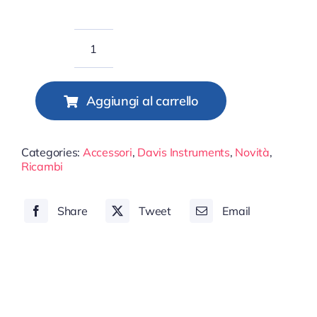
Anemometro
Ultrasonico
per
Aggiungi al carrello
Vantage
Pro
Categories:
Accessori
,
Davis Instruments
,
Novità
,
2
Ricambi
quantità
Share
Tweet
Email