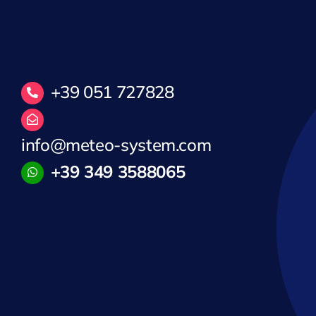
+39 051 727828
info@meteo-system.com
+39 349 3588065