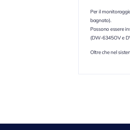
Per il monitoraggi
bagnato).
Possono essere ins
(DW-6345OV e DW-
Oltre che nel sist