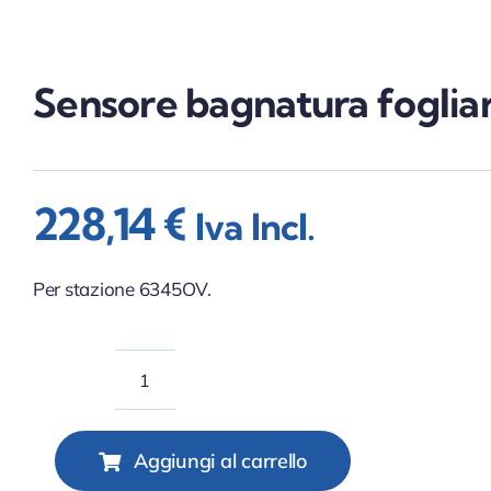
Sensore bagnatura foglia
228,14
€
Iva Incl.
Per stazione 6345OV.
Sensore
bagnatura
fogliare
Aggiungi al carrello
quantità