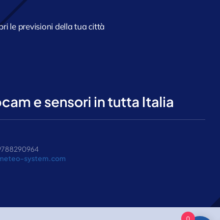
ri le previsioni della tua città
am e sensori in tutta Italia
 09788290964
meteo-system.com
0