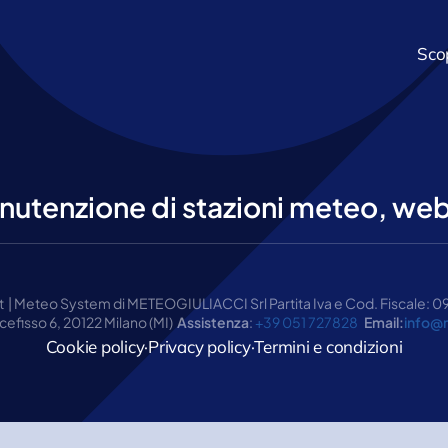
Scop
nutenzione di stazioni meteo, webc
 | Meteo System di METEOGIULIACCI Srl Partita Iva e Cod. Fiscale:
ocefisso 6, 20122 Milano (MI)
Assistenza
:
+39 051 727828
Email:
info@
Cookie policy
·
Privacy policy
·
Termini e condizioni