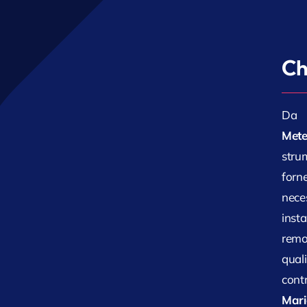
Ch
Da 
Mete
stru
forn
nece
inst
remo
quali
cont
Mari