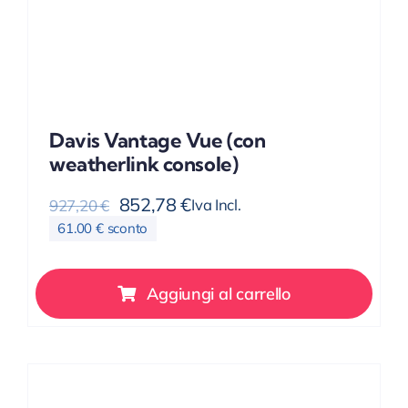
Davis Vantage Vue (con
weatherlink console)
852,78
€
Iva Incl.
927,20
€
Il
Il
61.00 € sconto
prezzo
prezzo
originale
attuale
era:
è:
Aggiungi al carrello
927,20 €.
852,78 €.