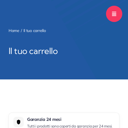
Salta
al
contenuto
Home
Il tuo carrello
Il tuo carrello
Garanzia 24 mesi
Tutti i prodotti sono coperti da garanzia per 24 mesi.