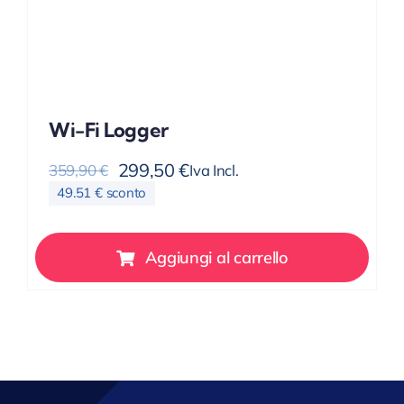
Wi-Fi Logger
299,50
€
Iva Incl.
359,90
€
Il
Il
49.51 € sconto
prezzo
prezzo
originale
attuale
era:
è:
Aggiungi al carrello
359,90 €.
299,50 €.